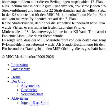
überhaupt auf dem unter diesen Bedingungen respektablen 12. Platz.
Nick Jochum fuhr in der K2 gute Rundenzeiten, erwischte jedoch eine 
Streckenführung und kam trotz 22 Strafsekunden auf den elften Platz
In der K3 startete neu für den MSC Marktoberdorf Leon Helfert. Er st
und kam mit zwei Pylonenfehlern auf den 7. Platz.
Keine Strafsekunden, dafür aber die schnellste Rundenzeit hatte Jul
wurde Vierter, er erwischte im letzten Lauf eine Pylone.
Mittlerweile auf Slicks unterwegs konnte in der K5 Yanic Thomasini tr
Fabienne Liseau, die damit Siebte wurde.
Es zeigte sich, dass der MSC Marktoberdorf von den Zeiten das Temp
Pylonenfehlern ausgebremst wurde. Als Standortbestimmung für den Sa
Ein besonderer Dank geht an den MSF Olching, die es geschafft haben
© MSC Marktoberdorf 2009-2026
Impressum
Datenschutz
Home
Der Club
Allgemeines
Geschichte
Vorstandschaft
Aktivitäten
Jugend-Kart-Sport